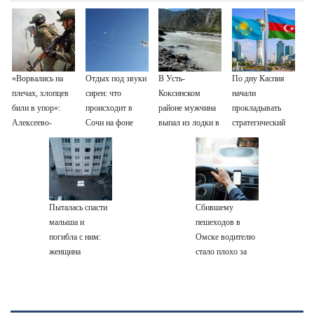
«Ворвались на
Отдых под звуки
В Усть-
По дну Каспия
плечах, хлопцев
сирен: что
Коксинском
начали
били в упор»:
происходит в
районе мужчина
прокладывать
Алексеево-
Сочи на фоне
выпал из лодки в
стратегический
Дружковка стала
массированных
Катунь и пропал
интернет-кабель
могильником для
атак
«птах Мадьяра»
беспилотников
Пыталась спасти
Сбившему
малыша и
пешеходов в
погибла с ним:
Омске водителю
женщина
стало плохо за
разбилась
рулём
насмерть на
глазах у детей
06/08/2026 –