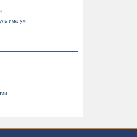
ы
ультиматум
тии