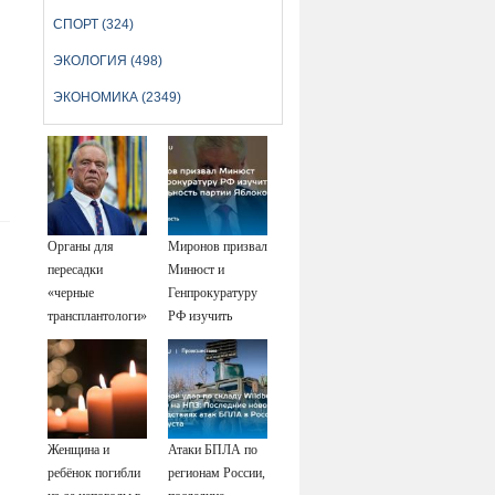
СПОРТ (324)
ЭКОЛОГИЯ (498)
ЭКОНОМИКА (2349)
Органы для
Миронов призвал
пересадки
Минюст и
«черные
Генпрокуратуру
трансплантологи»
РФ изучить
извлекали у еще
деятельность
живых пациентов
партии Яблоко
Женщина и
Атаки БПЛА по
ребёнок погибли
регионам России,