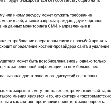
йты, будут блокироваться без соответствующего на то
му или иному ресурсу может служить требование
аместителей, а также запросы граждан, других органов
ые на данных мониторинга СМИ, направленные в
авляет требование операторам связи с просьбой принять
сходит определение хостинг-провайдера сайта и удаление
рушителя может быть возобновлена вновь, однако только
ит, что запрещенной информации на нем больше нет.
она вызвало достаточно много дискуссий со стороны
, что закрывать могут не только экстремистские сайты, но
акого мнения является и то, что критерии «экстремистских
лены и как считают противники принятого законопроекта,