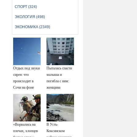
СПОРТ (324)
ЭКОЛОГИЯ (498)
ЭКОНОМИКА (2349)
Отдых под звуки
Пыталась спасти
сирен: что
малыша и
происходит в
погибла с ним:
Сочи на фоне
женщина
массированных
разбилась
атак
насмерть на
беспилотников
глазах у детей
06/08/2026 –
Новости
«Ворвались на
В Усть-
плечах, хлопцев
Коксинском