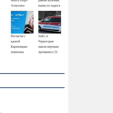
били в упор»:
районе мужчина
Алексеево-
выпал из лодки в
Дружковка стала
Катунь и пропал
могильником для
«птах Мадьяра»
Несчастье с
Jedro: в
вдовой
Черногории
Караченцова:
нашли мёртвым
появились
пропавшего 21-
печальные
летнего
подробности о
россиянина
Людмиле
Поргиной