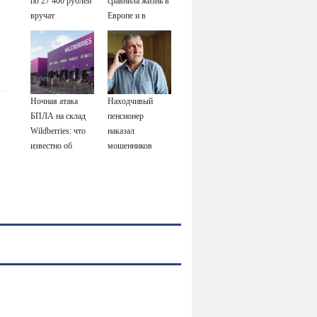
по 27 400 рублей
сравнила жизнь в
вручат
Европе и в
пенсионерам в
Крыму
сентябре -
PrimaMedia.ru
Ночная атака
Находчивый
БПЛА на склад
пенсионер
Wildberries: что
наказал
известно об
мошенников
очередном ударе
изощренным
по логистическим
способом
центрам
07/08/2026 –
Новости