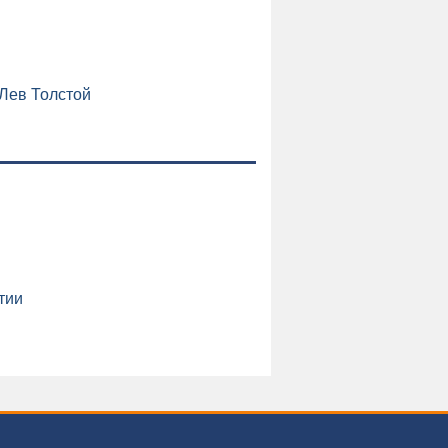
 Лев Толстой
тии