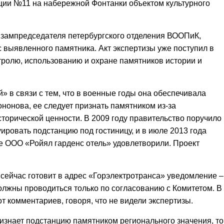
ции №11 на набережной Фонтанки объектом культурного
 зампредседателя петербургского отделения ВООПиК,
с выявленного памятника. Акт экспертизы уже поступил в
тролю, использованию и охране памятников истории и
 в связи с тем, что в военные годы она обеспечивала
нонова, ее следует признать памятником из-за
сторической ценности. В 2009 году правительство поручило
ировать подстанцию под гостиницу, и в июле 2013 года
е ООО «Ройял гарденс отель» удовлетворили. Проект
 сейчас готовит в адрес «Горэлектротранса» уведомление –
олжны проводиться только по согласованию с Комитетом. В
т комментариев, говоря, что не видели экспертизы.
изнает подстанцию памятником регионального значения, то