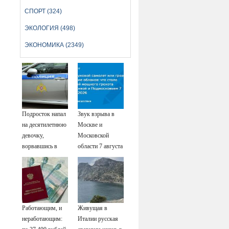
СПОРТ (324)
ЭКОЛОГИЯ (498)
ЭКОНОМИКА (2349)
Подросток напал
Звук взрыва в
на десятилетнюю
Москве и
девочку,
Московской
ворвавшись в
области 7 августа
квартиру
2026 года:
Причины,
источник, откуда
был громкий
хлопок
Работающим, и
Живущая в
неработающим:
Италии русская