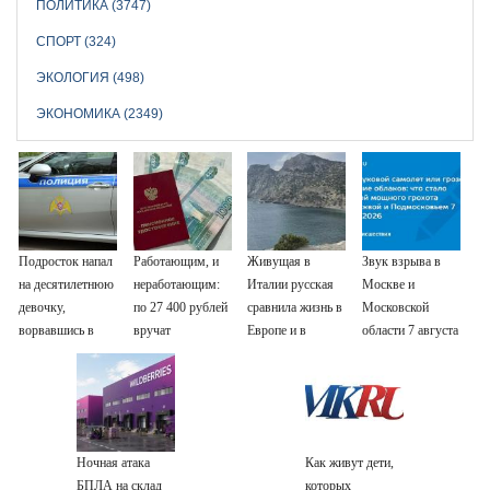
ПОЛИТИКА (3747)
СПОРТ (324)
ЭКОЛОГИЯ (498)
ЭКОНОМИКА (2349)
Подросток напал
Работающим, и
Живущая в
Звук взрыва в
на десятилетнюю
неработающим:
Италии русская
Москве и
девочку,
по 27 400 рублей
сравнила жизнь в
Московской
ворвавшись в
вручат
Европе и в
области 7 августа
квартиру
пенсионерам в
Крыму
2026 года:
сентябре -
Причины,
PrimaMedia.ru
источник, откуда
был громкий
хлопок
Ночная атака
Как живут дети,
БПЛА на склад
которых