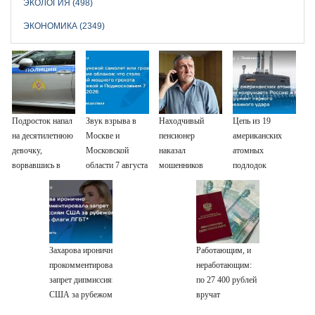
ЭКОЛОГИЯ (498)
ЭКОНОМИКА (2349)
Подросток напал
Звук взрыва в
Находчивый
Цепь из 19
на десятилетнюю
Москве и
пенсионер
американских
девочку,
Московской
наказал
атомных
ворвавшись в
области 7 августа
мошенников
подлодок
квартиру
2026 года:
изощренным
«окружает»
Причины,
способом
Россию и Китай:
источник, откуда
это инструмент
был громкий
первого
хлопок
массированного
Захарова иронично
Работающим, и
удара
прокомментировала
неработающим:
запрет дипмиссиям
по 27 400 рублей
США за рубежом
вручат
вешать флаги
пенсионерам в