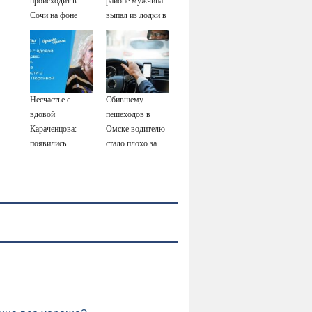
происходит в
районе мужчина
Сочи на фоне
выпал из лодки в
массированных
Катунь и пропал
атак
беспилотников
Несчастье с
Сбившему
вдовой
пешеходов в
Караченцова:
Омске водителю
появились
стало плохо за
печальные
рулём
подробности о
Людмиле
Поргиной