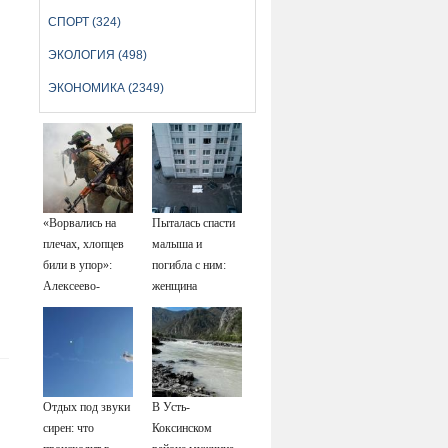
СПОРТ (324)
ЭКОЛОГИЯ (498)
ЭКОНОМИКА (2349)
«Ворвались на
Пыталась спасти
плечах, хлопцев
малыша и
били в упор»:
погибла с ним:
Алексеево-
женщина
Дружковка стала
разбилась
могильником для
насмерть на
«птах Мадьяра»
глазах у детей
06/08/2026 –
Новости
Отдых под звуки
В Усть-
сирен: что
Коксинском