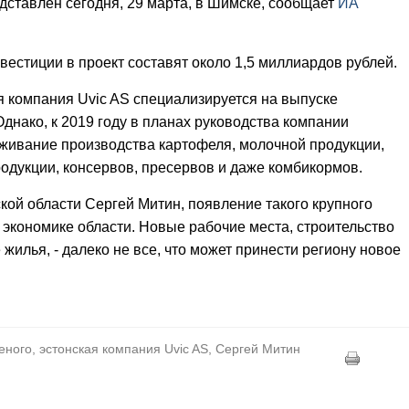
ставлен сегодня, 29 марта, в Шимске, сообщает
ИА
естиции в проект составят около 1,5 миллиардов рублей.
 компания Uvic AS специализируется на выпуске
нако, к 2019 году в планах руководства компании
живание производства картофеля, молочной продукции,
родукции, консервов, пресервов и даже комбикормов.
кой области Сергей Митин, появление такого крупного
 экономике области. Новые рабочие места, строительство
 жилья, - далеко не все, что может принести региону новое
еного, эстонская компания Uvic AS, Сергей Митин