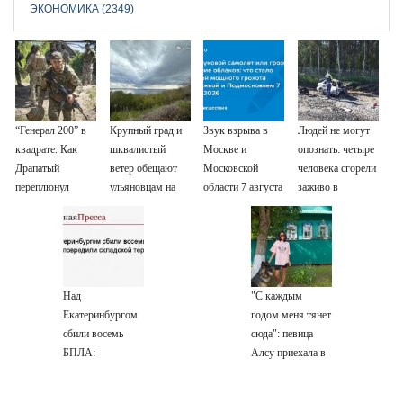
ЭКОНОМИКА (2349)
“Генерал 200” в
Крупный град и
Звук взрыва в
Людей не могут
квадрате. Как
шквалистый
Москве и
опознать: четыре
Драпатый
ветер обещают
Московской
человека сгорели
переплюнул
ульяновцам на
области 7 августа
заживо в
Сырского
выходные
2026 года:
страшном ДТП
Причины,
на трассе
источник, откуда
07/08/2026 –
был громкий
Новости
хлопок
Над
"С каждым
Екатеринбургом
годом меня тянет
сбили восемь
сюда": певица
БПЛА:
Алсу приехала в
эвакуированы
татарскую
800 сотрудников
деревню, где