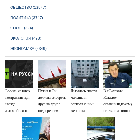
ОБЩЕСТВО (12547)
ПОЛИТИКА (3747)
СПОРТ (324)
ЭКОЛОГИЯ (498)
ЭКОНОМИКА (2349)
Восемь человек
Путин и Си
Пыталась спасти
В «Салавате
пострадали при
должны смотреть
малыша и
Юлаеве»
наезде
друг на друг с
погибла с ним:
объяснили,почему
автомобиля на
подозрением:
женщина
не стали активно
пешеходов в
Зеленский
разбилась
подписывать
Омске
поставил задачу
насмерть на
игроков в
своим
глазах у детей
межсезонье
дипломатам
06/08/2026 –