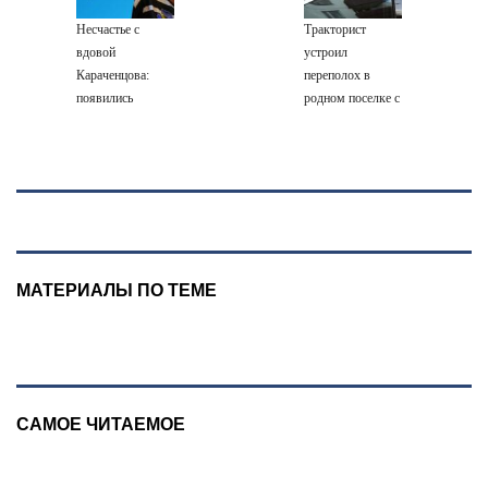
Новости
Несчастье с
Тракторист
вдовой
устроил
Караченцова:
переполох в
появились
родном поселке с
печальные
погоней и
подробности о
стрельбой
Людмиле
Поргиной
МАТЕРИАЛЫ ПО ТЕМЕ
САМОЕ ЧИТАЕМОЕ