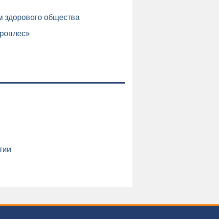
м здорового общества
ировлес»
тии