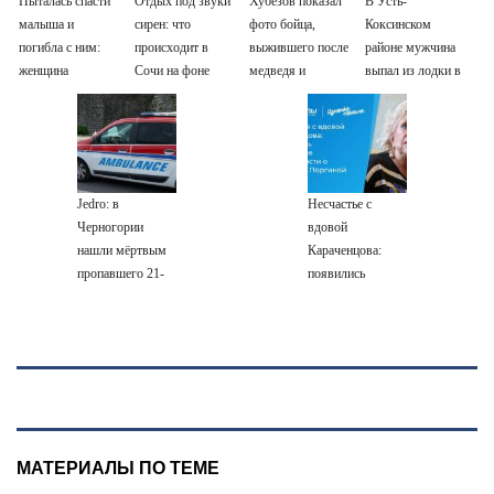
Пыталась спасти
Отдых под звуки
Хубезов показал
В Усть-
малыша и
сирен: что
фото бойца,
Коксинском
погибла с ним:
происходит в
выжившего после
районе мужчина
женщина
Сочи на фоне
медведя и
выпал из лодки в
разбилась
массированных
молнии
Катунь и пропал
насмерть на
атак
глазах у детей
беспилотников
06/08/2026 –
Новости
Jedro: в
Несчастье с
Черногории
вдовой
нашли мёртвым
Караченцова:
пропавшего 21-
появились
летнего
печальные
россиянина
подробности о
Людмиле
Поргиной
МАТЕРИАЛЫ ПО ТЕМЕ