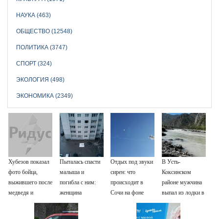
НАУКА (463)
ОБЩЕСТВО (12548)
ПОЛИТИКА (3747)
СПОРТ (324)
ЭКОЛОГИЯ (498)
ЭКОНОМИКА (2349)
Хубезов показал
Пыталась спасти
Отдых под звуки
В Усть-
фото бойца,
малыша и
сирен: что
Коксинском
выжившего после
погибла с ним:
происходит в
районе мужчина
медведя и
женщина
Сочи на фоне
выпал из лодки в
молнии
разбилась
массированных
Катунь и пропал
насмерть на
атак