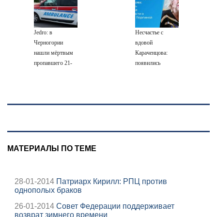
глазах у детей
беспилотников
06/08/2026 –
Новости
Jedro: в
Несчастье с
Черногории
вдовой
нашли мёртвым
Караченцова:
пропавшего 21-
появились
летнего
печальные
россиянина
подробности о
Людмиле
Поргиной
МАТЕРИАЛЫ ПО ТЕМЕ
28-01-2014
Патриарх Кирилл: РПЦ против
однополых браков
26-01-2014
Совет Федерации поддерживает
возврат зимнего времени