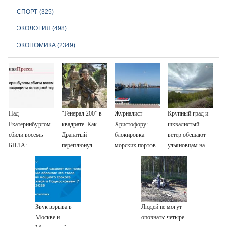
СПОРТ (325)
ЭКОЛОГИЯ (498)
ЭКОНОМИКА (2349)
Над
“Генерал 200” в
Журналист
Крупный град и
Екатеринбургом
квадрате. Как
Христофору:
шквалистый
сбили восемь
Драпатый
блокировка
ветер обещают
БПЛА:
переплюнул
морских портов
ульяновцам на
эвакуированы
Сырского
— катастрофа
выходные
800 сотрудников
для Украины
Wildberries
Звук взрыва в
Людей не могут
Москве и
опознать: четыре