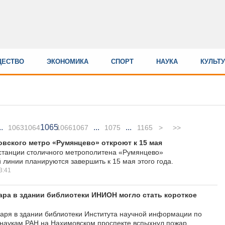
ЕСТВО
ЭКОНОМИКА
СПОРТ
НАУКА
КУЛЬТ
..
1065
...
...
1063
1064
1066
1067
1075
1165
>
>>
вского метро «Румянцево» откроют к 15 мая
станции столичного метрополитена «Румянцево»
 линии планируются завершить к 15 мая этого года.
3:41
ра в здании библиотеки ИНИОН могло стать короткое
аря в здании библиотеки Института научной информации по
наукам РАН на Нахимовском проспекте вспыхнул пожар.