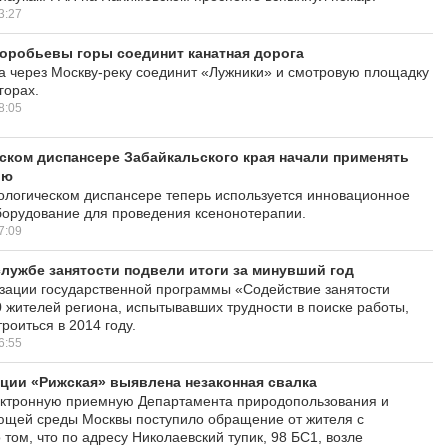
3:27
оробьевы горы соединит канатная дорога
а через Москву-реку соединит «Лужники» и смотровую площадку
горах.
8:05
ском диспансере Забайкальского края начали применять
ию
ологическом диспансере теперь используется инновационное
орудование для проведения ксенонотерапии.
7:09
лужбе занятости подвели итоги за минувший год
зации государственной программы «Содействие занятости
 жителей региона, испытывавших трудности в поиске работы,
роиться в 2014 году.
6:55
нции «Рижская» выявлена незаконная свалка
ектронную приемную Департамента природопользования и
ющей среды Москвы поступило обращение от жителя с
том, что по адресу Николаевский тупик, 98 БС1, возле