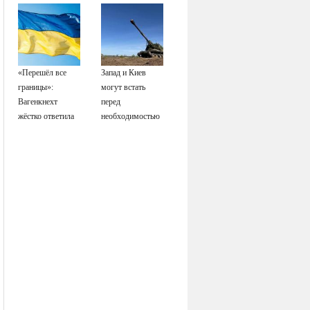
спасло его в
схватке с
медведем
«Перешёл все
Запад и Киев
границы»:
могут встать
Вагенкнехт
перед
жёстко ответила
необходимостью
послу Украины
выполнить
условия Путина