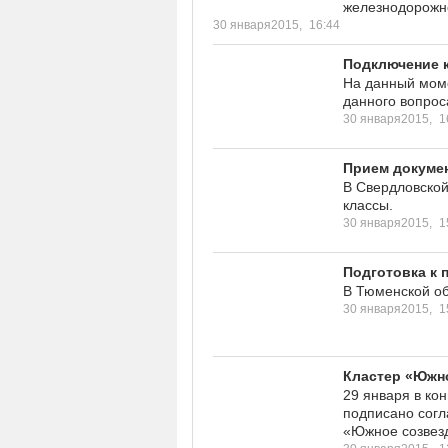
железнодорожно
30 января2015,
16:44
Подключение к
На данный моме
данного вопрос
30 января2015,
1
Прием докумен
В Свердловской
классы.
30 января2015,
1
Подготовка к 
В Тюменской об
30 января2015,
1
Кластер «Южно
29 января в ко
подписано согл
«Южное созвез