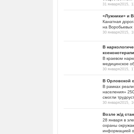
31 января2015,
1
«Лужники» и В
Канатная дорог
на Воробьевых 
30 января2015,
1
В наркологиче
ксенонотерап
В краевом нарк
медицинское об
30 января2015,
1
В Орловской с
В рамках реали
населения» 250
смогли трудоуст
30 января2015,
1
Возле ж/д ста
28 января в эл
охраны окружа
информацией о 