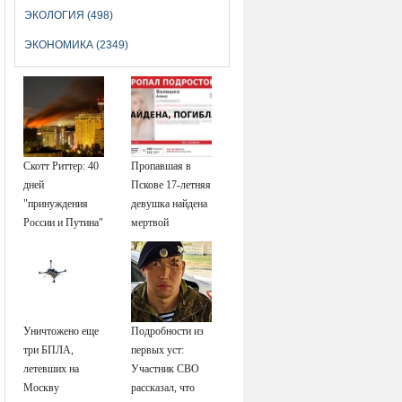
ЭКОЛОГИЯ (498)
ЭКОНОМИКА (2349)
Скотт Риттер: 40
Пропавшая в
дней
Пскове 17-летняя
"принуждения
девушка найдена
России и Путина"
мертвой
резко приблизили
крах режима
Зеленского
Уничтожено еще
Подробности из
три БПЛА,
первых уст:
летевших на
Участник СВО
Москву
рассказал, что