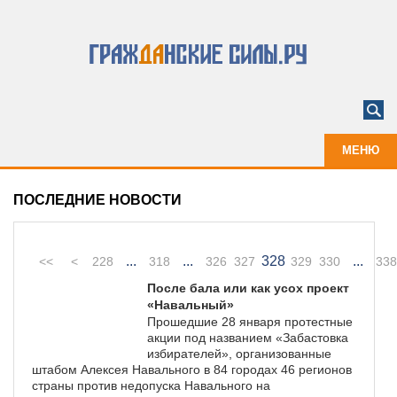
МЕНЮ
ПОСЛЕДНИЕ НОВОСТИ
...
...
328
...
<<
<
228
318
326
327
329
330
338
После бала или как усох проект
«Навальный»
Прошедшие 28 января протестные
акции под названием «Забастовка
избирателей», организованные
штабом Алексея Навального в 84 городах 46 регионов
страны против недопуска Навального на