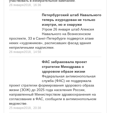
участвовать в избирательной кампании.
26 января2018,
16:36
Петербургский штаб Навального
теперь изуродован не только
изнутри, но и снаружи
Утром 26 января штаб Алексея
Навального на Вознесенском
проспекте, 33 в Санкт-Петербурге подвергся атаке
неких «художников», расписавших фасад здания
неприличными надписями.
26 января2018,
14:58
ФАС забраковала проект
стратегии Минздрава о
здоровом образе жизни
Федеральная антимонопольная
служба (ФАС) не поддержала
проект стратегии формирования здорового образа
жизни (ЗОЖ) до 2025 года населения России,
направленный Министерством здравоохранения на
согласование в ФАС, сообщили в антимонопольном
ведомстве.
25 января2018,
20:38