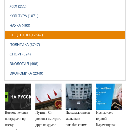
ЖКХ (255)
КУЛЬТУРА (1071)
НАУКА (463)
ОБЩЕСТВО (12547)
ПОЛИТИКА (3747)
СПОРТ (324)
ЭКОЛОГИЯ (498)
ЭКОНОМИКА (2349)
Восемь человек
Путин и Си
Пыталась спасти
Несчастье с
пострадали при
должны смотреть
малыша и
вдовой
наезде
друг на друг с
погибла с ним:
Караченцова: