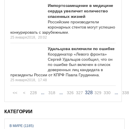
Импортозамещение в медицине
сердца увеличит количество
спасенных жизней
Российские производители
коронарных стентов могут успешно
конкурировать с зарубежными.
25 января2018,
20:02
Удальцова включили по ошибке
Координатор «Левого фронта»
Сергей Удальцов сообщил, что он
по ошибке был включен в список
доверенных лиц кандидата в
президенты России от КПРФ Павла Грудинина.
25 января2018,
17:48
...
...
328
...
<<
<
228
318
326
327
329
330
338
КАТЕГОРИИ
В МИРЕ (1185)