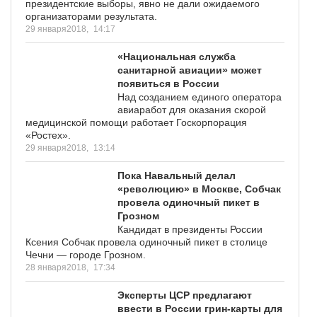
президентские выборы, явно не дали ожидаемого
организаторами результата.
29 января2018,
14:17
«Национальная служба
санитарной авиации» может
появиться в России
Над созданием единого оператора
авиаработ для оказания скорой
медицинской помощи работает Госкорпорация
«Ростех».
29 января2018,
13:14
Пока Навальный делал
«революцию» в Москве, Собчак
провела одиночный пикет в
Грозном
Кандидат в президенты России
Ксения Собчак провела одиночный пикет в столице
Чечни — городе Грозном.
28 января2018,
17:34
Эксперты ЦСР предлагают
ввести в России грин-карты для