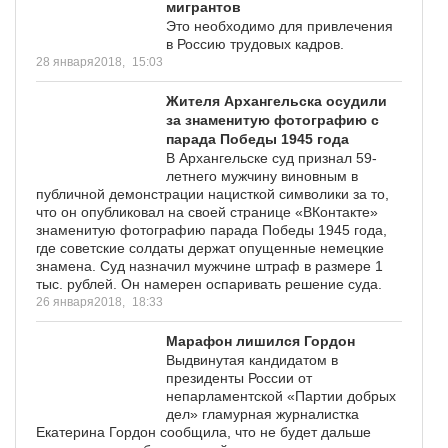
мигрантов
Это необходимо для привлечения
в Россию трудовых кадров.
28 января2018,
15:03
Жителя Архангельска осудили
за знаменитую фотографию с
парада Победы 1945 года
В Архангельске суд признал 59-
летнего мужчину виновным в
публичной демонстрации нацисткой символики за то,
что он опубликовал на своей странице «ВКонтакте»
знаменитую фотографию парада Победы 1945 года,
где советские солдаты держат опущенные немецкие
знамена. Суд назначил мужчине штраф в размере 1
тыс. рублей. Он намерен оспаривать решение суда.
26 января2018,
18:33
Марафон лишился Гордон
Выдвинутая кандидатом в
президенты России от
непарламентской «Партии добрых
дел» гламурная журналистка
Екатерина Гордон сообщила, что не будет дальше