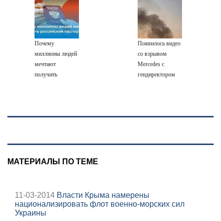
ученого Зезина,
постройки в СНТ
остановившего
– Новости Твери
мальчишек на
и городов
поле с горохом
Тверской области
Почему
Появилось видео
сегодня -
миллионы людей
со взрывом
Afanasy.biz –
мечтают
Mercedes с
Тверские
получить
гендиректором
новости. Новости
российский
«Уралдронзавода»
паспорт
на Урале
МАТЕРИАЛЫ ПО ТЕМЕ
11-03-2014
Власти Крыма намерены
национализировать флот военно-морских сил
Украины