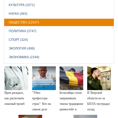
КУЛЬТУРА (1071)
НАУКА (463)
ОБЩЕСТВО (12547)
ПОЛИТИКА (3747)
СПОРТ (324)
ЭКОЛОГИЯ (498)
ЭКОНОМИКА (2349)
Врач раскрыл,
"Убил
Бельгийцы стали
В Тверской
как распознать
профессора
запрашивать
области из-за
опасный тромб
страх": Кто на
«визы традиционных
БПЛА пострадал
самом деле
ценностей» в
склад
виноват в смерти
посольстве РФ
Вайлдберриз и