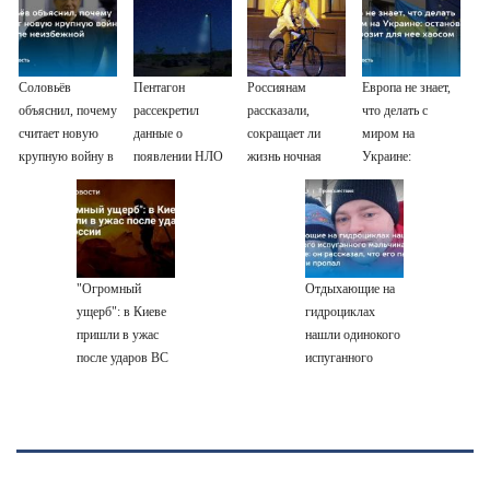
Соловьёв
Пентагон
Россиянам
Европа не знает,
объяснил, почему
рассекретил
рассказали,
что делать с
считает новую
данные о
сокращает ли
миром на
крупную войну в
появлении НЛО
жизнь ночная
Украине:
Европе
на Ближнем
работа
остановка боев
неизбежной
Востоке
грозит для нее
хаосом
"Огромный
Отдыхающие на
ущерб": в Киеве
гидроциклах
пришли в ужас
нашли одинокого
после ударов ВС
испуганного
России
мальчика на
лодке: он
рассказал, что его
папа нырнул и
пропал