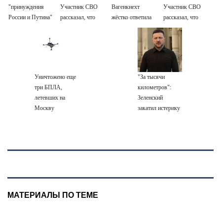
"принуждения
Участник СВО
Вагенкнехт
Участник СВО
России и Путина"
рассказал, что
жёстко ответила
рассказал, что
резко приблизили
спасло его в
послу Украины
спасло его в
крах режима
схватке с
схватке с
Зеленского
медведем
медведем
Уничтожено еще
"За тысячи
три БПЛА,
километров":
летевших на
Зеленский
Москву
закатил истерику
Западу после
ночного удара
МАТЕРИАЛЫ ПО ТЕМЕ