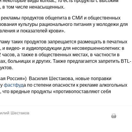
и некоторые виды колбас, то есть продукты с высоким
, в том числе ненасыщенных.
 рекламы продуктов общепита в СМИ и общественных
рования культуры рационального питания у молодежи для
вления и показателей крови».
кламу таких продуктов запрещается размещать в печатных
, и видео- и аудиопродукции для несовершеннолетних: в
2 часов, а также в общественных местах, в частности в
лах, больницах и других. Также предлагается запретить BTL-
уктов.
ная Россия») Василия Шестакова, новые поправки
му
фастфуд
а по степени опасности к рекламе алкогольных
, что вредные продукты «противопоставляют себя
силий Шестаков