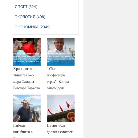
СПОРТ (324)
ЭКОЛОГИЯ (498)
ЭКОНОМИКА (2349)
Хронология
"Убил
убийства экс-
профессора
мэра Самары
страх": Кто на
Виктора Тархова
самом деле
и его жены: шесть
виноват в смерти
шокирующих
ученого Зезина,
фактов, новые
остановившего
подробности
мальчишек на
поле с горохом
Рыбака,
Путин и Си
погибшего в
должны смотреть