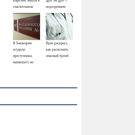
Карелии, нашли в
друг на друг с
спасательном
подозрением:
жилете
Зеленский
поставил задачу
своим
дипломатам
В Башкирии
Врач раскрыл,
осудили
как распознать
преступника,
опасный тромб
напавшего на
пару после
застолья