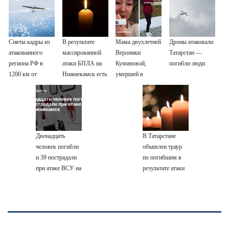
Сняты кадры из
В результате
Мама двухлетней
Дроны атаковали
атакованного
массированной
Вероники
Татарстан —
региона РФ в
атаки БПЛА на
Куминовой,
погибли люди
1200 км от
Нижнекамск есть
умершей в
границы
погибшие
больнице,
беременна: семья
ждет девочку
Двенадцать
В Татарстане
человек погибли
объявлен траур
и 39 пострадали
по погибшим в
при атаке ВСУ на
результате атаки
Нижнекамск
БПЛА на
Нижнекамск