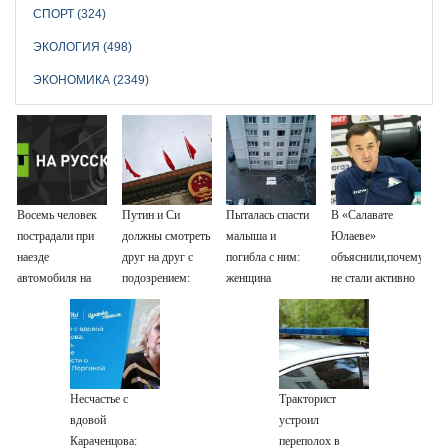
СПОРТ (324)
ЭКОЛОГИЯ (498)
ЭКОНОМИКА (2349)
Восемь человек
Путин и Си
Пыталась спасти
В «Салавате
пострадали при
должны смотреть
малыша и
Юлаеве»
наезде
друг на друг с
погибла с ним:
объяснили,почему
автомобиля на
подозрением:
женщина
не стали активно
пешеходов в
Зеленский
разбилась
подписывать
Омске
поставил задачу
насмерть на
игроков в
своим
глазах у детей
межсезонье
дипломатам
06/08/2026 –
Новости
Несчастье с
Тракторист
вдовой
устроил
Караченцова:
переполох в