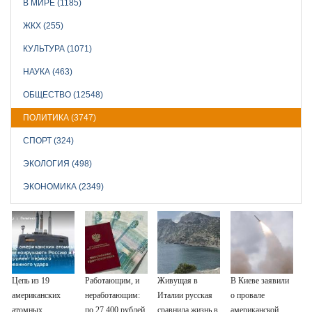
В МИРЕ (1185)
ЖКХ (255)
КУЛЬТУРА (1071)
НАУКА (463)
ОБЩЕСТВО (12548)
ПОЛИТИКА (3747)
СПОРТ (324)
ЭКОЛОГИЯ (498)
ЭКОНОМИКА (2349)
Цепь из 19
Работающим, и
Живущая в
В Киеве заявили
американских
неработающим:
Италии русская
о провале
атомных
по 27 400 рублей
сравнила жизнь в
американской