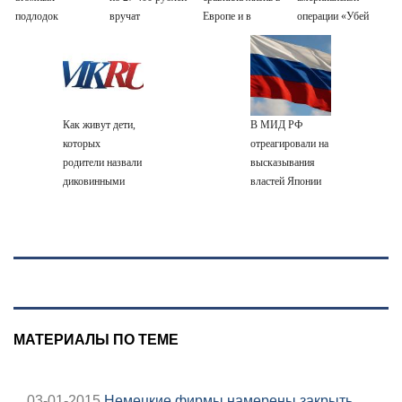
подлодок
вручат
Европе и в
операции «Убей
«окружает»
пенсионерам в
Крыму
лучника» против
Россию и Китай:
сентябре -
России
это инструмент
PrimaMedia.ru
первого
массированного
Как живут дети,
В МИД РФ
удара
которых
отреагировали на
родители назвали
высказывания
диковинными
властей Японии
именами?
про атаку на
Хиросиму
МАТЕРИАЛЫ ПО ТЕМЕ
03-01-2015
Немецкие фирмы намерены закрыть