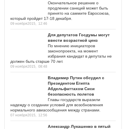
Окончательное решение о
продлении санкций может быть
принято на саммите Евросоюза,
который пройдет 17-18 декабря.
09 ноября2015,
12:46
Для депутатов Госдумы могут
ввести возрастной ценз
По мнению инициаторов
законопроекта, на момент
избрания кандидат в депутаты не
должен быть старше 70 лет.
09 ноября2015,
08:48
Владимир Путин обсудил с
Президентом Египта
Абдельфаттахом Сиси
безопасность полетов
Главы государств выразили
надежду о создании условий для возобновления
нормального авиасообщения между странами.
07 ноября2015,
12:56
Александр Лукашенко в пятый