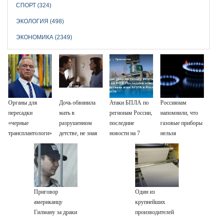
СПОРТ (324)
ЭКОЛОГИЯ (498)
ЭКОНОМИКА (2349)
Органы для
Дочь обвинила
Атаки БПЛА по
Россиянам
пересадки
мать в
регионам России,
напомнили, что
«черные
разрушенном
последние
газовые приборы
трансплантологи»
детстве, не зная
новости на 7
нельзя
извлекали у еще
всей правды о
августа 2026:
ремонтировать
живых пациентов
своём отце -
последствия,
самостоятельно
история одной
атаки на склады
семьи
Wildberries,
состояние
Приговор
Один из
пострадавших
американцу
крупнейших
Гилману за драки
производителей