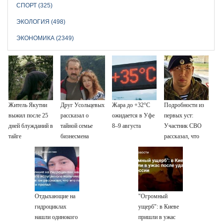
СПОРТ (325)
ЭКОЛОГИЯ (498)
ЭКОНОМИКА (2349)
Житель Якутии
Друг Усольцевых
Жара до +32°C
Подробности из
выжил после 25
рассказал о
ожидается в Уфе
первых уст:
дней блужданий в
тайной семье
8–9 августа
Участник СВО
тайге
бизнесмена
рассказал, что
спасло его в
схватке с
медведем
Отдыхающие на
"Огромный
гидроциклах
ущерб": в Киеве
нашли одинокого
пришли в ужас