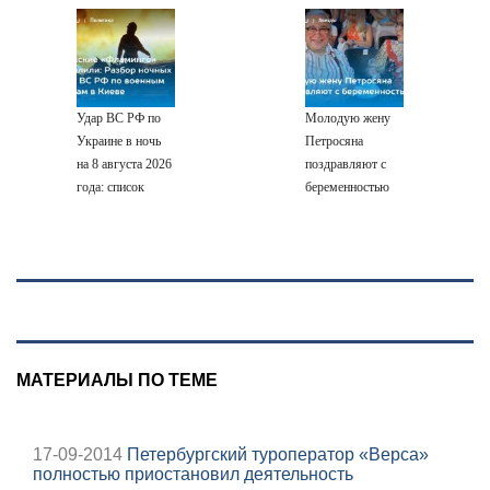
отца: бездействие
молчать нет
интересы России
задач»
против Трампа
смысла
горожанам и
службам
Сызрани
Удар ВС РФ по
Молодую жену
Украине в ночь
Петросяна
на 8 августа 2026
поздравляют с
года: список
беременностью
пораженных
целей в Киеве,
удар по Fire Point
с ракетами
"Фламинго"
МАТЕРИАЛЫ ПО ТЕМЕ
17-09-2014
Петербургский туроператор «Верса»
полностью приостановил деятельность