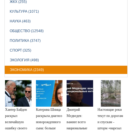
ЖКХ (255)
КУЛЬТУРА (1071)
НАУКА (463)
ОБЩЕСТВО (12548)
ПОЛИТИКА (3747)
СПОРТ (325)
ЭКОЛОГИЯ (498)
ЭКОНОМИКА (2349)
Хантер Байден
Катерина Шпица
Дмитрий
Настоящие реки
раскрыл
раскрыла диагноз
Медведев:
текут по дорогам
величайшую
новорожденного
важнее всего
и спускам -
ошибку своего
сына: больше
национальные
шторм «нарезал