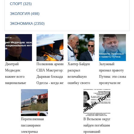
СПОРТ (325)
ЭКОЛОГИЯ (498)
ЭКОНОМИКА (2350)
Дмитрий
Полковник армии
Хантер Байден
Залужный
Медведев:
США Макгрегор:
раскрыл
признал правоту
важнее всего
Дырявая блокада
величайшую
Путина: эти слова
национальные
Одессы - когда же
ошибку своего
прозвучали не
интересы России
в командовании
отца: бездействие
просто так
ВМФ России за
против Трампа
это полетят
головы?
Переполненная
В Вельском округе
пассажирами
найден погибшим
электричка
пропавший