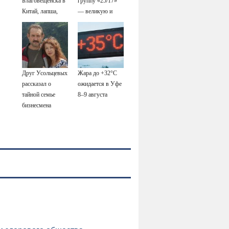
Благовещенска в
группу «25/17»
Китай, лапша,
— великую и
мемы, и почему
(часто) ужасную
утке по-пекински
запретили
переходить
границу
Друг Усольцевых
Жара до +32°C
рассказал о
ожидается в Уфе
тайной семье
8–9 августа
бизнесмена