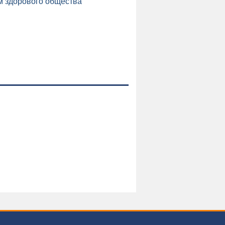
м здорового общества
и