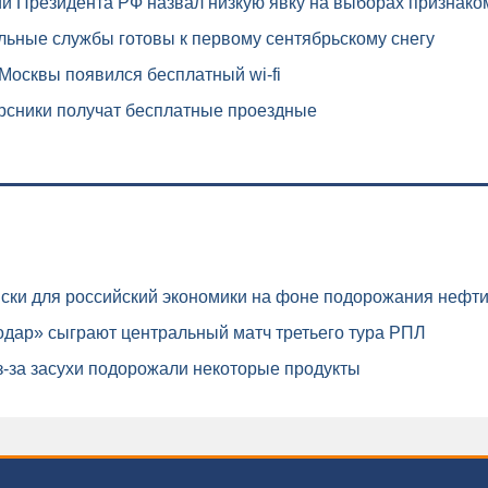
и Президента РФ назвал низкую явку на выборах признако
ьные службы готовы к первому сентябрьскому снегу
осквы появился бесплатный wi-fi
рсники получат бесплатные проездные
ски для российский экономики на фоне подорожания нефт
дар» сыграют центральный матч третьего тура РПЛ
-за засухи подорожали некоторые продукты