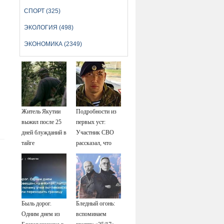
СПОРТ (325)
ЭКОЛОГИЯ (498)
ЭКОНОМИКА (2349)
Житель Якутии
Подробности из
выжил после 25
первых уст:
дней блужданий в
Участник СВО
тайге
рассказал, что
спасло его в
схватке с
медведем
Быль дорог.
Бледный огонь:
Одним днем из
вспоминаем