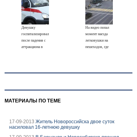
роман
семитысячника
личная жизнь,
Бондарчука и
как относится к
Исаковой
России и
Украине, прогноз
Девушку
На видео попал
на выборы
госпитализировали
момент наезда
президента
после падения с
легковушки на
Франции 2027,
аттракциона в
пешеходов, где
последние
городском парке
пострадали
новости
минимум восемь
человек
06/08/2026 –
Новости
МАТЕРИАЛЫ ПО ТЕМЕ
17-09-2013
Житель Новороссийска двое суток
насиловал 16-летнюю девушку