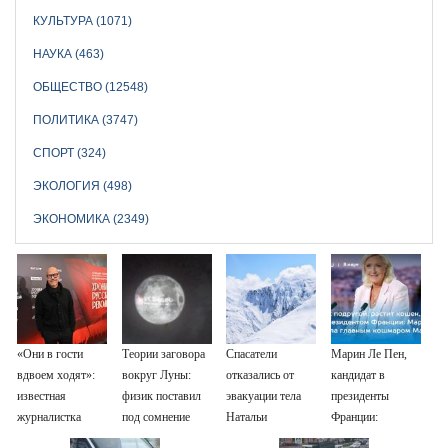
КУЛЬТУРА (1071)
НАУКА (463)
ОБЩЕСТВО (12548)
ПОЛИТИКА (3747)
СПОРТ (324)
ЭКОЛОГИЯ (498)
ЭКОНОМИКА (2349)
«Они в гости
Теории заговора
Спасатели
Марин Ле Пен,
вдвоем ходят»:
вокруг Луны:
отказались от
кандидат в
известная
физик поставил
эвакуации тела
президенты
журналистка
под сомнение
Натальи
Франции:
подтвердила
снимки NASA
Наговицыной с
биография,