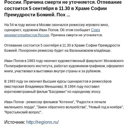
России. Причина смерти не уточняется. Отпевание
состоится 5 сентября в 11.30 в Храме Софии
Премудрости Божией. Пох ...
На 54-м году жизни в Москве скончался режиссер игрового кино,
сценарист, художник Иван Попов. Об этом сообщает
Союз
кинематографистов России
. Причина смерти не уточняется.
Отпевание состоится 5 сентября в 11.30 в Храме Софии Премудрости
Божией. Похоронен режиссер будет на Ваганьковском кладбище.
Иван Попов в 1983 году окончил художественный факультет Московского
Полиграфического института, работал художником-графиком, оформлял
книги, участвовал в выставках внутри страны и за рубежом.
В 1993 году он окончил Высшие курсы сценаристов и режиссёров
(мастерская Владимира Меньшова). В 1994 году поставил
короткометражный фильм "Басурман" по народному эпосу.
Иван Попов - режиссер фильмов "Котенок", "Радости и печали
маленького лорда", "Закон обратного волшебства", "Новый год в ноябре",
"Крестьянский вопрос".
Источник:
http://regions.ru/