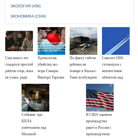
ЭКОЛОГИЯ (498)
ЭКОНОМИКА (2349)
Сын много лет
Хронология
По факту гибели
Самолет DHL
стыдился простой
убийства экс-
ребенка на
столкнулся с
работы отца, пока
мэра Самары
пожаре в Кызыл-
неизвестным
не узнал, ради
Виктора Тархова
Таше возбуждено
объектом над
чего тот
и его жены: шесть
уголовное дело
Лейпцигом -
отказался от
шокирующих
Новости на
карьеры -
фактов, новые
Вести.ru
история одной
подробности
семьи
Собянин: три
В США оценили
БПЛА
производство
уничтожено над
ракет в России с
Москвой
производством