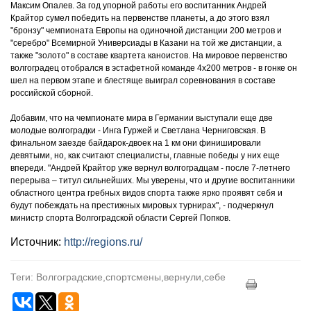
Максим Опалев. За год упорной работы его воспитанник Андрей
Крайтор сумел победить на первенстве планеты, а до этого взял
"бронзу" чемпионата Европы на одиночной дистанции 200 метров и
"серебро" Всемирной Универсиады в Казани на той же дистанции, а
также "золото" в составе квартета каноистов. На мировое первенство
волгоградец отобрался в эстафетной команде 4х200 метров - в гонке он
шел на первом этапе и блестяще выиграл соревнования в составе
российской сборной.
Добавим, что на чемпионате мира в Германии выступали еще две
молодые волгоградки - Инга Гуржей и Светлана Черниговская. В
финальном заезде байдарок-двоек на 1 км они финишировали
девятыми, но, как считают специалисты, главные победы у них еще
впереди. "Андрей Крайтор уже вернул волгоградцам - после 7-летнего
перерыва – титул сильнейших. Мы уверены, что и другие воспитанники
областного центра гребных видов спорта также ярко проявят себя и
будут побеждать на престижных мировых турнирах", - подчеркнул
министр спорта Волгоградской области Сергей Попков.
Источник:
http://regions.ru/
Теги: Волгоградские,спортсмены,вернули,себе