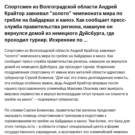
Спортсмен из Волгоградской области Андрей
Крайтор завоевал "золото" чемпионата мира по
гребле на байдарках и каноэ. Как сообщает пресс-
служба правительства региона, накануне он
вернулся домой из немецкого Дуйсбурга, где
проходил турнир. Искренние по ...
Спортсмен из Волгоградской области Андрей Крайтор завоевал
"золото" чемпионата мира по гребле на байдарках и каноэ. Как
сообщает пресс-служба правительства региона, накануне он вернулся
домой из немецкого Дуйсбурга, где проходил турнир. Искренние
поздравления спортсмену от имени всех жителей области адресовал
губернатор Сергей Боженов. "Для нас это очень долгожданная новость,
эта победа особенно важна, ведь Андрей Крайтор впервые после
нашего прославленного олимпийца Максима Опалева смог выиграть
мировое первенство и вернул волгоградцам титул лучших на планете в
гребле на каноэ", – подчеркнул губернатор.
По словам Сергея Боженова, правительство региона продолжит
оказывать помощь спортсменам и тренерам в подготовке к
соревнованиям по гребле на байдарках и каноэ. Тем более, что база для
этого теперь есть – в области открыт специальный центр в форме
государственного учреждения, и возглавляет его олимпийский чемпион