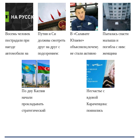
Восемь человек
Путин и Си
В «Салавате
Пыталась спасти
пострадали при
должны смотреть
Юлаеве»
малыша и
наезде
друг на друг с
объяснили,почему
погибла с ним:
автомобиля на
подозрением:
не стали активно
женщина
пешеходов в
Зеленский
подписывать
разбилась
Омске
поставил задачу
игроков в
насмерть на
своим
межсезонье
глазах у детей
дипломатам
06/08/2026 –
Новости
По дну Каспия
Несчастье с
начали
вдовой
прокладывать
Караченцова:
стратегический
появились
интернет-кабель
печальные
подробности о
Людмиле
Поргиной