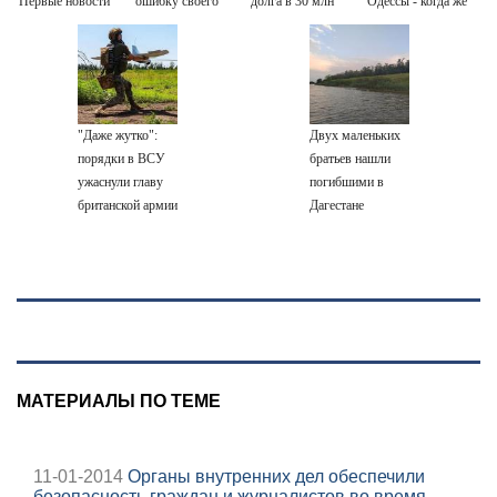
Первые новости
ошибку своего
долга в 30 млн
Одессы - когда же
о поступлении
отца: бездействие
в командовании
детей звезд в
против Трампа
ВМФ России за
вузы Москвы
это полетят
головы?
"Даже жутко":
Двух маленьких
порядки в ВСУ
братьев нашли
ужаснули главу
погибшими в
британской армии
Дагестане
МАТЕРИАЛЫ ПО ТЕМЕ
11-01-2014
Органы внутренних дел обеспечили
безопасность граждан и журналистов во время