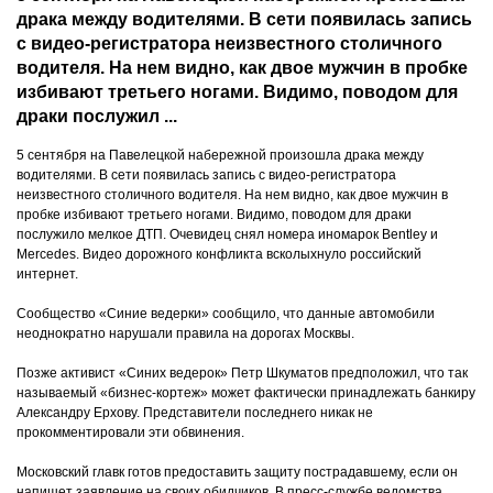
драка между водителями. В сети появилась запись
с видео-регистратора неизвестного столичного
водителя. На нем видно, как двое мужчин в пробке
избивают третьего ногами. Видимо, поводом для
драки послужил ...
5 сентября на Павелецкой набережной произошла драка между
водителями. В сети появилась запись с видео-регистратора
неизвестного столичного водителя. На нем видно, как двое мужчин в
пробке избивают третьего ногами. Видимо, поводом для драки
послужило мелкое ДТП. Очевидец снял номера иномарок Bentley и
Mercedes. Видео дорожного конфликта всколыхнуло российский
интернет.
Сообщество «Синие ведерки» сообщило, что данные автомобили
неоднократно нарушали правила на дорогах Москвы.
Позже активист «Синих ведерок» Петр Шкуматов предположил, что так
называемый «бизнес-кортеж» может фактически принадлежать банкиру
Александру Ерхову. Представители последнего никак не
прокомментировали эти обвинения.
Московский главк готов предоставить защиту пострадавшему, если он
напишет заявление на своих обидчиков. В пресс-службе ведомства