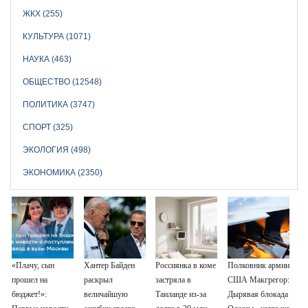
ЖКХ (255)
КУЛЬТУРА (1071)
НАУКА (463)
ОБЩЕСТВО (12548)
ПОЛИТИКА (3747)
СПОРТ (325)
ЭКОЛОГИЯ (498)
ЭКОНОМИКА (2350)
«Плачу, сын
Хантер Байден
Россиянка в коме
Полковник армии
прошел на
раскрыл
застряла в
США Макгрегор:
бюджет!»:
величайшую
Таиланде из-за
Дырявая блокада