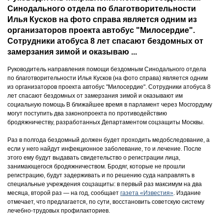
Синодального отдела по благотворительности
Илья Кусков на фото справа является одним из
организаторов проекта автобус "Милосердие".
Сотрудники атобуса 8 лет спасают бездомных от
замерзания зимой и оказываю ...
Руководитель направления помощи бездомным Синодального отдела
по благотворительности Илья Кусков (на фото справа) является одним
из организаторов проекта автобус "Милосердие". Сотрудники атобуса 8
лет спасают бездомных от замерзания зимой и оказывают им
социальную помощь В ближайшее время в парламент через Мосгордуму
могут поступить два законопроекта по противодействию
бродяжничеству, разработанных Департаментом соцзащиты Москвы.
Раз в полгода бездомный должен будет проходить медобследование, а
если у него найдут инфекционное заболевание, то и лечение. После
этого ему будут выдавать свидетельство о регистрации лица,
занимающегося бродяжничеством. Бродяг, которые не прошли
регистрацию, будут задерживать и по решению суда направлять в
специальные учреждения соцзащиты: в первый раз максимум на два
месяца, второй раз — на год, сообщает
газета «Известия»
. Издание
отмечает, что предлагается, по сути, восстановить советскую систему
лечебно-трудовых профилакториев.