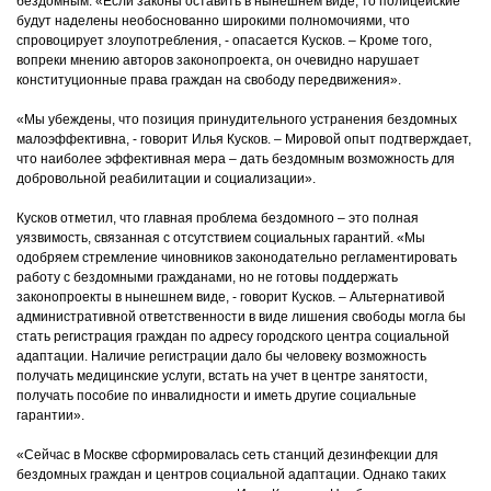
бездомным. «Если законы оставить в нынешнем виде, то полицейские
будут наделены необоснованно широкими полномочиями, что
спровоцирует злоупотребления, - опасается Кусков. – Кроме того,
вопреки мнению авторов законопроекта, он очевидно нарушает
конституционные права граждан на свободу передвижения».
«Мы убеждены, что позиция принудительного устранения бездомных
малоэффективна, - говорит Илья Кусков. – Мировой опыт подтверждает,
что наиболее эффективная мера – дать бездомным возможность для
добровольной реабилитации и социализации».
Кусков отметил, что главная проблема бездомного – это полная
уязвимость, связанная с отсутствием социальных гарантий. «Мы
одобряем стремление чиновников законодательно регламентировать
работу с бездомными гражданами, но не готовы поддержать
законопроекты в нынешнем виде, - говорит Кусков. – Альтернативой
административной ответственности в виде лишения свободы могла бы
стать регистрация граждан по адресу городского центра социальной
адаптации. Наличие регистрации дало бы человеку возможность
получать медицинские услуги, встать на учет в центре занятости,
получать пособие по инвалидности и иметь другие социальные
гарантии».
«Сейчас в Москве сформировалась сеть станций дезинфекции для
бездомных граждан и центров социальной адаптации. Однако таких