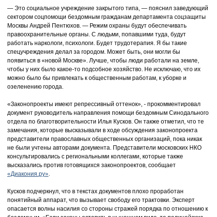
— Это социальное учреждение закрытого типа, — пояснил заведующий
сектором соцпомощи бездомным гражданам департамента соцзащиты
Москвы Андрей Пентюхов. — Режим охраны будут обеспечивать
правоохранительные органы. С людьми, попавшими туда, будут
работать наркологи, психологи. Будет трудотерапия. Я бы такие
спецучреждения делал за городом. Может быть, они могли бы
появиться в «новой Москве». Лучше, чтобы люди работали на земле,
чтобы у них было какое-то подсобное хозяйство. Не исключаю, что их
можно было бы привлекать к общественным работам, к уборке и
озеленению города.
«Законопроекты имеют репрессивный оттенок», - прокомментировал
документ руководитель направления помощи бездомным Синодального
отдела по благотворительности Илья Кусков. Он также отметил, что те
замечания, которые высказывали в ходе обсуждения законопроекта
представители православных общественных организаций, пока никак
не были учтены авторами документа. Представители московских НКО
консультировались с региональными коллегами, которые также
высказались против готовящихся законопроектов, сообщает
«Диакония.ру»
.
Кусков подчеркнул, что в текстах документов плохо проработан
понятийный аппарат, что вызывает свободу его трактовки. Эксперт
опасается волны насилия со стороны стражей порядка по отношению к