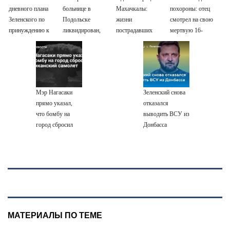
дневного плана
больнице в
Махачкалы:
похороны: отец
Зеленского по
Подольске
жизни
смотрел на свою
принуждению к
ликвидирован,
пострадавших
мертвую 16-
миру: как
проведена
при падении
летнюю дочь и не
ответила Россия,
эвакуация
лифта ничто не
мог сдержать
полный разбор
угрожает
слезы
провала операции
Украины от
Мэр Нагасаки
Зеленский снова
военкора Коца
прямо указал,
отказался
что бомбу на
выводить ВСУ из
город сбросил
Донбасса
американский
самолет
МАТЕРИАЛЫ ПО ТЕМЕ