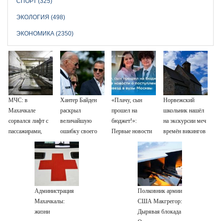
СПОРТ (325)
ЭКОЛОГИЯ (498)
ЭКОНОМИКА (2350)
МЧС: в
Хантер Байден
«Плачу, сын
Норвежский
Махачкале
раскрыл
прошел на
школьник нашёл
сорвался лифт с
величайшую
бюджет!»:
на экскурсии меч
пассажирами,
ошибку своего
Первые новости
времён викингов
пострадали
отца: бездействие
о поступлении
четыре человека
против Трампа
детей звезд в
вузы Москвы
Администрация
Полковник армии
Махачкалы:
США Макгрегор:
жизни
Дырявая блокада