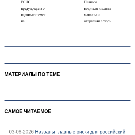
РСЧС
Пьяного
военкора Коца
предупредила о
водителя лишили
надвигающемся
машины и
на
отправили в тюрь
Волгоградскую
область шторме
МАТЕРИАЛЫ ПО ТЕМЕ
САМОЕ ЧИТАЕМОЕ
03-08-2026
Названы главные риски для российский