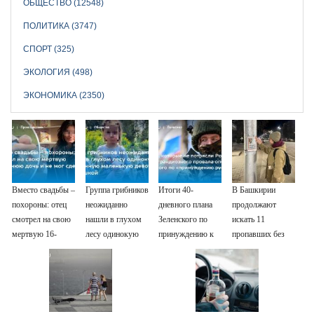
ОБЩЕСТВО (12548)
ПОЛИТИКА (3747)
СПОРТ (325)
ЭКОЛОГИЯ (498)
ЭКОНОМИКА (2350)
Вместо свадьбы –
Группа грибников
Итоги 40-
В Башкирии
похороны: отец
неожиданно
дневного плана
продолжают
смотрел на свою
нашли в глухом
Зеленского по
искать 11
мертвую 16-
лесу одинокую
принуждению к
пропавших без
летнюю дочь и не
испуганную
миру: как
вести
мог сдержать
маленькую
ответила Россия,
слезы
девочку с
полный разбор
игрушкой
провала операции
Украины от