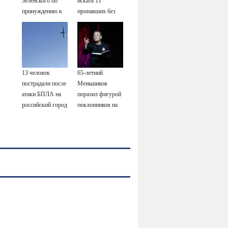
Зеленского по
искать 11
принуждению к
пропавших без
миру: как
вести
ответила Россия,
полный разбор
провала операции
Украины от
13 человек
65-летний
военкора Коца
пострадали после
Меньшиков
атаки БПЛА на
поразил фигурой
российский город
поклонников на
отдыхе в Греции