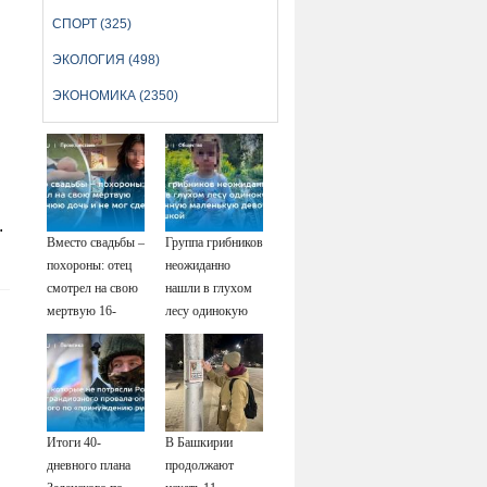
СПОРТ (325)
ЭКОЛОГИЯ (498)
ЭКОНОМИКА (2350)
.
.
Вместо свадьбы –
Группа грибников
похороны: отец
неожиданно
смотрел на свою
нашли в глухом
мертвую 16-
лесу одинокую
летнюю дочь и не
испуганную
мог сдержать
маленькую
слезы
девочку с
игрушкой
Итоги 40-
В Башкирии
дневного плана
продолжают