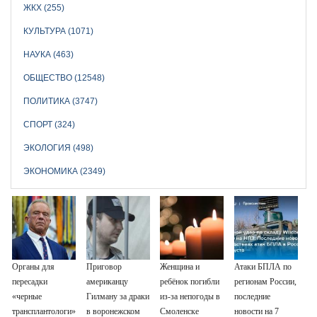
ЖКХ (255)
КУЛЬТУРА (1071)
НАУКА (463)
ОБЩЕСТВО (12548)
ПОЛИТИКА (3747)
СПОРТ (324)
ЭКОЛОГИЯ (498)
ЭКОНОМИКА (2349)
Органы для
Приговор
Женщина и
Атаки БПЛА по
пересадки
американцу
ребёнок погибли
регионам России,
«черные
Гилману за драки
из-за непогоды в
последние
трансплантологи»
в воронежском
Смоленске
новости на 7