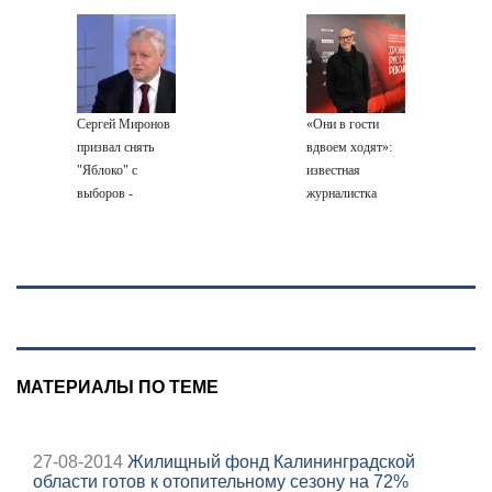
извлекали у еще
СИЗО
августа 2026:
живых пациентов
потребовали
последствия,
ужесточить -
атаки на склады
Новости на
Wildberries,
Вести.ru
состояние
Сергей Миронов
«Они в гости
пострадавших
призвал снять
вдвоем ходят»:
"Яблоко" с
известная
выборов -
журналистка
Новости на
подтвердила
Вести.ru
роман
Бондарчука и
Исаковой
МАТЕРИАЛЫ ПО ТЕМЕ
27-08-2014
Жилищный фонд Калининградской
области готов к отопительному сезону на 72%