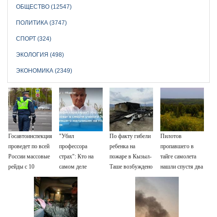
ОБЩЕСТВО (12547)
ПОЛИТИКА (3747)
СПОРТ (324)
ЭКОЛОГИЯ (498)
ЭКОНОМИКА (2349)
Госавтоинспекция
"Убил
По факту гибели
Пилотов
проведет по всей
профессора
ребенка на
пропавшего в
России массовые
страх": Кто на
пожаре в Кызыл-
тайге самолета
рейды с 10
самом деле
Таше возбуждено
нашли спустя два
августа
виноват в смерти
уголовное дело
дня
ученого Зезина,
остановившего
мальчишек на