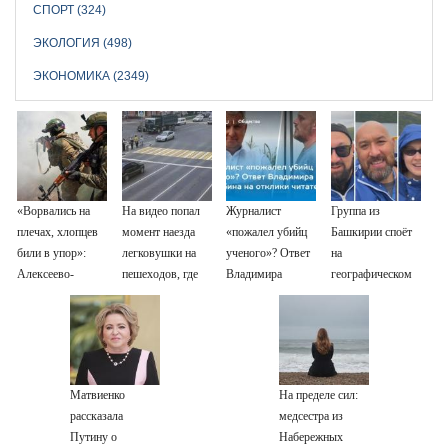
СПОРТ (324)
ЭКОЛОГИЯ (498)
ЭКОНОМИКА (2349)
«Ворвались на
На видео попал
Журналист
Группа из
плечах, хлопцев
момент наезда
«пожалел убийц
Башкирии споёт
били в упор»:
легковушки на
ученого»? Ответ
на
Алексеево-
пешеходов, где
Владимира
географическом
Дружковка стала
пострадали
Ворсобина на
Северном полюсе
могильником для
минимум восемь
отклики
«птах Мадьяра»
человек
читателей
06/08/2026 –
Новости
Матвиенко
На пределе сил:
рассказала
медсестра из
Путину о
Набережных