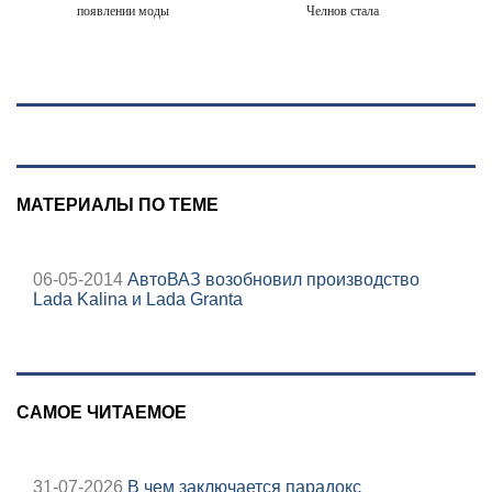
появлении моды
Челнов стала
на семью и детей
самым уставшим
у российских
человеком в
студентов
России
06/08/2026 –
Новости
МАТЕРИАЛЫ ПО ТЕМЕ
06-05-2014
АвтоВАЗ возобновил производство
Lada Kalina и Lada Grantа
САМОЕ ЧИТАЕМОЕ
31-07-2026
В чем заключается парадокс