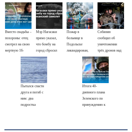
Вместо свадьбы –
Мэр Нагасаки
Пожар в
Собянин
похороны: отец
прямо указал,
больнице в
сообщил об
смотрел на свою
что бомбу на
Подольске
уничтожении
мертвую 16-
город сбросил
ликвидирован,
трёх дронов над
летнюю дочь и не
американский
проведена
Москвой
мог сдержать
самолет
эвакуация
слезы
Пытался спасти
Итоги 40-
друга и погиб с
дневного плана
ним: два
Зеленского по
подростка
принуждению к
утонули в реке
миру: как
08/08/2026 –
ответила Россия,
Новости
полный разбор
провала операции