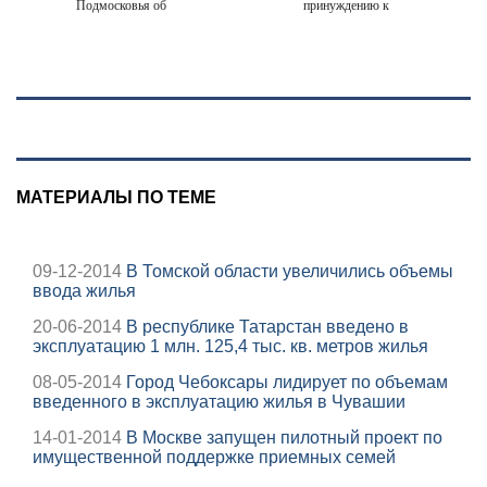
Подмосковья об
принуждению к
угрозе атаки
миру: как
дронов
ответила Россия,
полный разбор
провала операции
Украины от
военкора Коца
МАТЕРИАЛЫ ПО ТЕМЕ
09-12-2014
В Томской области увеличились объемы
ввода жилья
20-06-2014
В республике Татарстан введено в
эксплуатацию 1 млн. 125,4 тыс. кв. метров жилья
08-05-2014
Город Чебоксары лидирует по объемам
введенного в эксплуатацию жилья в Чувашии
14-01-2014
В Москве запущен пилотный проект по
имущественной поддержке приемных семей