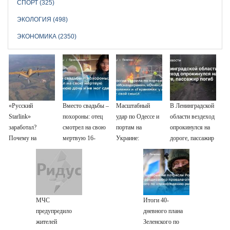
СПОРТ (325)
ЭКОЛОГИЯ (498)
ЭКОНОМИКА (2350)
«Русский
Вместо свадьбы –
Масштабный
В Ленинградской
Starlink»
похороны: отец
удар по Одессе и
области вездеход
заработал?
смотрел на свою
портам на
опрокинулся на
Почему на
мертвую 16-
Украине:
дороге, пассажир
Украине кратно
летнюю дочь и не
Последние
погиб
увеличилась
мог сдержать
новости,
точность
слезы
подробности об
попаданий по
ударах России 9
объектам ВСУ
августа 2026 года
МЧС
Итоги 40-
предупредило
дневного плана
жителей
Зеленского по