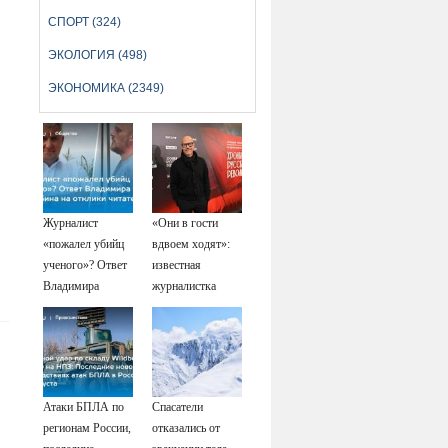
СПОРТ (324)
ЭКОЛОГИЯ (498)
ЭКОНОМИКА (2349)
Журналист
«Они в гости
«пожалел убийц
вдвоем ходят»:
ученого»? Ответ
известная
Владимира
журналистка
Ворсобина на
подтвердила
отклики
роман
читателей
Бондарчука и
Исаковой
Атаки БПЛА по
Спасатели
регионам России,
отказались от