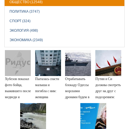
ОБЩЕСТВО (12548)
ПОЛИТИКА (3747)
СПОРТ (324)
ЭКОЛОГИЯ (498)
ЭКОНОМИКА (2349)
Хубезов показал
Пыталась спасти
Отрабатывать
Путин и Си
фото бойца,
малыша и
блокаду Одессы
должны смотреть
выжившего после
погибла с ним:
морскими
друг на друг с
медведя и
женщина
дронами будем в
подозрением:
молнии
разбилась
Заполярье? А еще
Зеленский
насмерть на
дальше забраться
поставил задачу
глазах у детей
адмиралы не
своим
06/08/2026 –
пробовали?
дипломатам
Новости