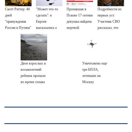
Скотт Риттер: 40
"Может что-то
Пропавшая в
Подробности из
дней
сделать": в
Пскове 17-летняя
первых уст:
"принуждения
Европе
девушка найдена
Участник СВО
России и Путина"
высказались о
мертвой
рассказал, что
резко приблизили
нападении России
спасло его в
крах режима
схватке с
Зеленского
медведем
Двое взрослых и
Уничтожено еще
восьмилетний
три БПЛА,
ребенок пропали
летевших на
во время сплава
Москву
по реке
08/08/2026 –
Новости