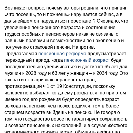
Возникает вопрос, почему авторы решили, что принцип
«что посеешь, то и пожнёшь» нарушается сейчас, а в
дальнейшем он нарушаться перестанет? Очевидно, что
увеличение пенсионного возраста и соотношение
трудоспособных и пенсионеров никак не связаны с
равными правами и возможностями по накоплению и
получению страховой пенсии. Напротив.
Предлагаемая
пенсионная реформа
предусматривает
переходный период, когда
пенсионный возраст
будет
последовательно увеличиваться и достигнет 65 лет для
мужчин к 2028 году и 63 лет у женщин – к 2034 году. Это
как раз и есть признак неравенства прав,
противоречащий ч.1 ст. 19 Конституции, поскольку
человек не выбирал, когда ему рождаться, но при этом
именно год его рождения будет определять возраст
выхода на пенсию: чем позже родился, тем в более
старшем возрасте выйдешь на пенсию. Не говоря о
том, что государство вовсе не гарантирует сохранность
и возврат пенсионных накоплений, и в случае жёсткого
экономического кризиса, может объявить дефолт по