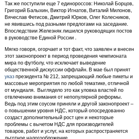
Так же поступили еще 7 единороссов: Николай Борцов,
Григорий Балыхин, Виктор Игнатов, Виталий Милонов,
Вячеслав Фетисов, Дмитрий Юрков, Олег Колесников,
не явившись под разными предлогами на заседание.
Впоследствии Железняк лишился руководящих постов
в руководстве Единой России .
Мягко говоря, огорчает и тот факт, что заявлен и внесен
этот законопроект в период проведения чемпионата
мира по футболу, что исключает выведение
общественной дискуссии оффлайн. В мае был принят
указ
президента № 212, запрещающий любые пикеты и
массовые мероприятия по любой тематике, отличной
от мундиаля. Выглядело это как уловка властей по
отвлечению внимания от непопулярной реформы.
Ведь под этим соусом приняли и другой законопроект –
о повышении уровня НДС, который опосредованно
создаст дополнительный рост цен и некоторые
проблемы с вычетом НДС для производителей
товаров, работ и услуг, на которых распространяется
льготное налогообложение.