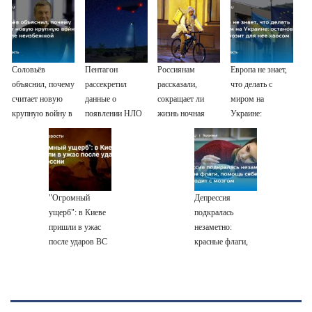
Соловьёв
Пентагон
Россиянам
Европа не знает,
объяснил, почему
рассекретил
рассказали,
что делать с
считает новую
данные о
сокращает ли
миром на
крупную войну в
появлении НЛО
жизнь ночная
Украине:
Европе
на Ближнем
работа
остановка боев
неизбежной
Востоке
грозит для нее
хаосом
"Огромный
Депрессия
ущерб": в Киеве
подкралась
пришли в ужас
незаметно:
после ударов ВС
красные флаги,
России
помощь себе и
что происходит с
мозгом