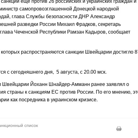
санкции еще против 26 российских и украинских граждан и
-министр самопровозглашенной Донецкой народной
одай, глава Службы безопасности ДНР Александр
нешней разведки России Михаил Фрадков, секретарь
глава Чеченской Республики Рамзан Кадыров, сообщает
а которых распространяются санкции Швейцарии достигло 8
я с сегодняшнего дня, 5 августа, с 20.00 мск.
ки Швейцарии Йоханн Шнайдер-Амманн ранее заявлял о
я страны к санкциям ЕС против России. По его мнению, эт
рии как посредника в украинском кризисе.
санкционный список