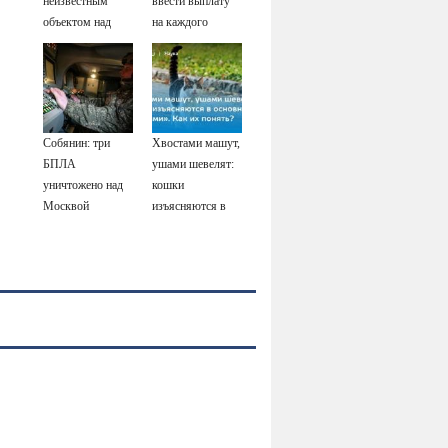
неизвестным
ввести выплату
объектом над
на каждого
Лейпцигом -
школьника к 1
Новости на
сентября: о какой
Вести.ru
сумме идет речь
Собянин: три
Хвостами машут,
БПЛА
ушами шевелят:
уничтожено над
кошки
Москвой
изъясняются в
основном
«жестами». Как
их понять?