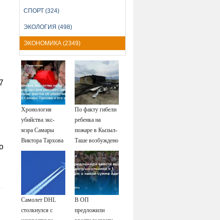
СПОРТ (324)
ЭКОЛОГИЯ (498)
ЭКОНОМИКА (2349)
7
Хронология
По факту гибели
убийства экс-
ребенка на
мэра Самары
пожаре в Кызыл-
Виктора Тархова
Таше возбуждено
о
и его жены: шесть
уголовное дело
шокирующих
фактов, новые
подробности
Самолет DHL
В ОП
столкнулся с
предложили