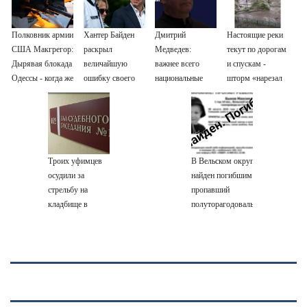
Полковник армии
Хантер Байден
Дмитрий
Настоящие реки
США Макгрегор:
раскрыл
Медведев:
текут по дорогам
Дырявая блокада
величайшую
важнее всего
и спускам -
Одессы - когда же
ошибку своего
национальные
шторм «нарезал
в командовании
отца: бездействие
интересы России
задач»
ВМФ России за
против Трампа
горожанам и
это полетят
службам
головы?
Сызрани
Троих уфимцев
В Вельском округе
осудили за
найден погибшим
стрельбу на
пропавший
кладбище в
полуторагодовалый
Башкирии
ребёнок