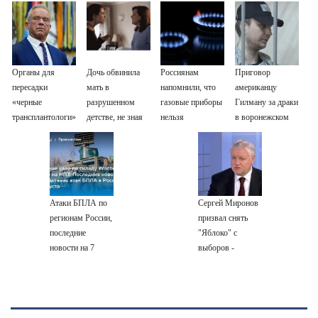
Органы для
Дочь обвинила
Россиянам
Приговор
пересадки
мать в
напомнили, что
американцу
«черные
разрушенном
газовые приборы
Гилману за драки
трансплантологи»
детстве, не зная
нельзя
в воронежском
извлекали у еще
всей правды о
ремонтировать
СИЗО
живых пациентов
своём отце -
самостоятельно
потребовали
история одной
ужесточить -
семьи
Новости на
Вести.ru
Атаки БПЛА по
Сергей Миронов
регионам России,
призвал снять
последние
"Яблоко" с
новости на 7
выборов -
августа 2026:
Новости на
последствия,
Вести.ru
атаки на склады
Wildberries,