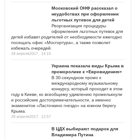
Московский ОНФ рассказал о
неудобствах при оформлении
льготных путевок для детей
Реорганизация процедуры
оформления льготных путевок для
детей избавит родителей от необходимости ежегодно
посещать офис «Мосгортура», а также позволит
избежать очередей.
28 апреля2017,
14:10
Украина показала виды Крыма в
проморолике к «Евровидению»
В 30-секундном промо к
международному музыкальному
конкурсу, который проходит в этом
году в Киеве, ко всеобщему удивлению промелькнули
и российские достопримечательности, а именно
знаменитое «Ласточкино гнездо» на южном берегу
Крыма.
28 апреля2017,
12:57
В ЦДХ выбирают подарок для
Владимира Путина