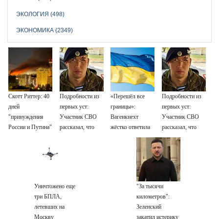
ЭКОЛОГИЯ (498)
ЭКОНОМИКА (2349)
Скотт Риттер: 40
Подробности из
«Перешёл все
Подробности из
дней
первых уст:
границы»:
первых уст:
"принуждения
Участник СВО
Вагенкнехт
Участник СВО
России и Путина"
рассказал, что
жёстко ответила
рассказал, что
резко приблизили
спасло его в
послу Украины
спасло его в
крах режима
схватке с
схватке с
Зеленского
медведем
медведем
Уничтожено еще
"За тысячи
три БПЛА,
километров":
летевших на
Зеленский
Москву
закатил истерику