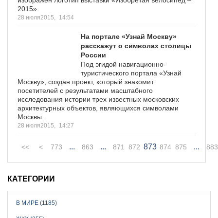
2015».
28 июля2015,
14:54
На портале «Узнай Москву»
расскажут о символах столицы
России
Под эгидой навигационно-
туристического портала «Узнай
Москву», создан проект, который знакомит
посетителей с результатами масштабного
исследования истории трех известных московских
архитектурных объектов, являющихся символами
Москвы.
28 июля2015,
14:27
...
...
873
...
<<
<
773
863
871
872
874
875
883
КАТЕГОРИИ
В МИРЕ (1185)