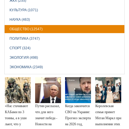
ЖКХ (255)
КУЛЬТУРА (1071)
НАУКА (463)
ОБЩЕСТВО (12547)
ПОЛИТИКА (3747)
СПОРТ (324)
ЭКОЛОГИЯ (498)
ЭКОНОМИКА (2349)
«Нас стачивают
Путин рассказал,
Когда закончится
Королевская
КАБами по 3
что для него
СВО на Украине:
семья примет
тонны, а в уши
значит победа -
Прогноз эксперта
Меган Маркл при
льют, что у
Новости на
на 2026 год,
выполнении этих