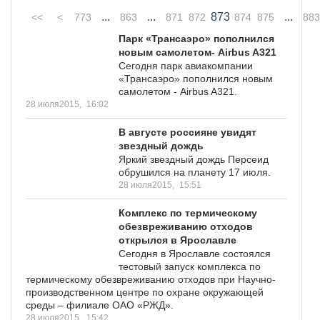
...
...
873
...
<<
<
773
863
871
872
874
875
883
Парк «Трансаэро» пополнился
новым самолетом- Airbus A321
Сегодня парк авиакомпании
«Трансаэро» пополнился новым
самолетом - Airbus A321.
28 июля2015,
16:02
В августе россияне увидят
звездный дождь
Яркий звездный дождь Персеид
обрушился на планету 17 июля.
28 июля2015,
15:51
Комплекс по термическому
обезвреживанию отходов
открылся в Ярославле
Сегодня в Ярославле состоялся
тестовый запуск комплекса по
термическому обезвреживанию отходов при Научно-
производственном центре по охране окружающей
среды – филиале ОАО «РЖД».
28 июля2015,
15:42